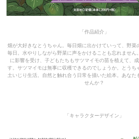
「作品紹介」
畑が大好きなとうちゃん。毎日畑に出かけていって、野菜
毎日。水やりしながら野菜に声をかけることも忘れません
に影響を受け、子どもたちもサツマイモの苗を植えて、成
す。サツマイモは無事に収穫できるのでしょうか。とうち
土いじり生活。自然と触れ合う日常を描いた絵本。あなた
せんか？
「キャラクターデザイン」